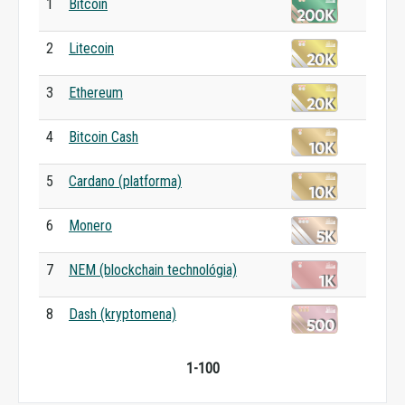
1
Bitcoin
2
Litecoin
3
Ethereum
4
Bitcoin Cash
5
Cardano (platforma)
6
Monero
7
NEM (blockchain technológia)
8
Dash (kryptomena)
1-100