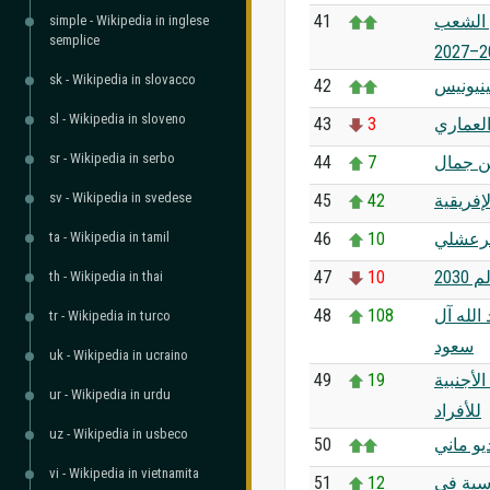
41
 الشعب
simple - Wikipedia in inglese
semplice
sk - Wikipedia in slovacco
42
ينيونيس
sl - Wikipedia in sloveno
43
3
العماري
sr - Wikipedia in serbo
44
7
ن جمال
sv - Wikipedia in svedese
45
42
إفريقية
ta - Wikipedia in tamil
46
10
مرعشلي
47
10
203
th - Wikipedia in thai
48
108
الله آل
tr - Wikipedia in turco
سعود
uk - Wikipedia in ucraino
49
19
لأجنبية
ur - Wikipedia in urdu
للأفراد
uz - Wikipedia in usbeco
50
يو ماني
vi - Wikipedia in vietnamita
51
12
سية في