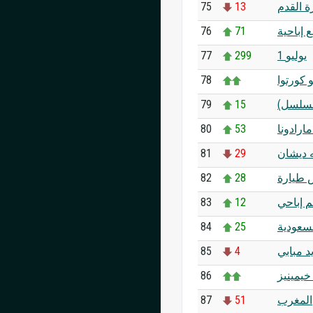
75
13
 القدم
76
71
 إباحية
77
299
1 يوليو
78
و كورتوا
79
15
(مسلسل
80
53
مارادونا
81
29
ه ديشان
82
28
 طيارة
83
12
م إباحي
84
25
سعودية
85
4
د مبابي
86
خيمينيز
87
51
المغرب