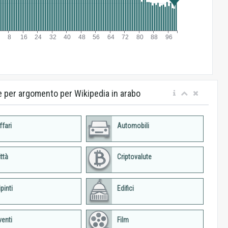
e per argomento per Wikipedia in arabo
ffari
Automobili
ittà
Criptovalute
pinti
Edifici
venti
Film