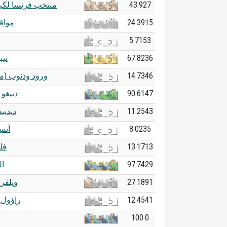
منتخب فرنسا لكرة
43.927
مواقع
24.3915
5.7153
تيب
67.8236
ورود وذنوب )
14.7346
دييغو 
90.6147
ديديي
11.2543
أنس
8.0235
فل
13.1713
ال
97.7429
ويلفري
27.1891
راؤول 
12.4541
100.0