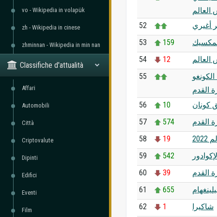
العالم
vo - Wikipedia in volapük
52
ر أغيري
zh - Wikipedia in cinese
53
159
لمكسيك
zhminnan - Wikipedia in min nan
54
12
 العالم
Classifiche d'attualità
55
لكونغو
Affari
ة القدم
56
10
 كونان
Automobili
57
574
ة القدم
Città
58
19
202
Criptovalute
59
542
لإكوادور
Dipinti
60
39
 القدم
Edifici
61
655
لينغهام
Eventi
62
1
شاكيرا
Film