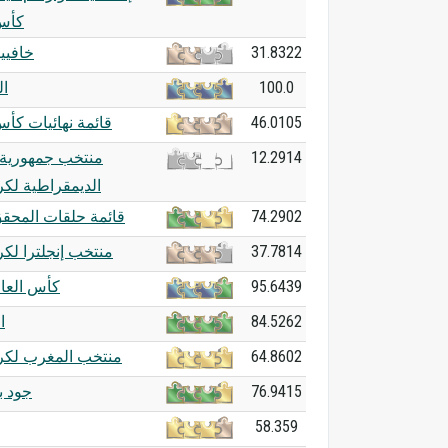
كأس 
خافيي
31.8322
ا
100.0
قائمة نهائيات كأس
46.0105
منتخب جمهورية ا
12.2914
الديمقراطية لكر
قائمة حلقات المحقق
74.2902
منتخب إنجلترا لكر
37.7814
كأس العالم 2
95.6439
ا
84.5262
منتخب المغرب لكرة
64.8602
جود بي
76.9415
58.359