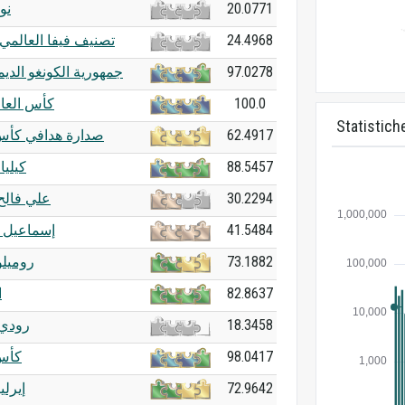
نو
20.0771
تصنيف فيفا العالمي
24.4968
جمهورية الكونغو الدي
97.0278
كأس العالم 6
100.0
Statistiche
صدارة هدافي كأس 
62.4917
كيليا
88.5457
علي فالح
30.2294
إسماعيل 
41.5484
روميلو
73.1882
ا
82.8637
رودي 
18.3458
كأس 
98.0417
إيرلي
72.9642