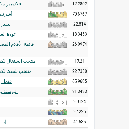
فلاديمير بي
17.2802
أشرف 
70.6767
نصير 
22.814
عودة الع
13.3453
قائمة الأفلام المص
26.0974
منتخب السنغال لكرة
17.21
منتخب بلجيكا لكر
22.7338
عثمان 
65.9685
البوسنة و
81.3493
ب
9.0124
97.226
إبرا
41.535