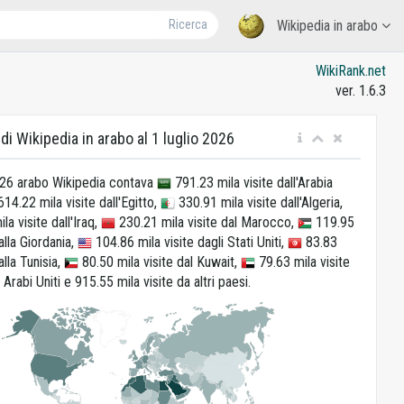
Ricerca
Wikipedia in arabo
WikiRank.net
ver. 1.6.3
di Wikipedia in arabo al 1 luglio 2026
2026 arabo Wikipedia contava
791.23 mila visite dall'Arabia
14.22 mila visite dall'Egitto,
330.91 mila visite dall'Algeria,
a visite dall'Iraq,
230.21 mila visite dal Marocco,
119.95
alla Giordania,
104.86 mila visite dagli Stati Uniti,
83.83
alla Tunisia,
80.50 mila visite dal Kuwait,
79.63 mila visite
 Arabi Uniti e 915.55 mila visite da altri paesi.