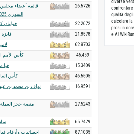
diverse vers
قائمة أعضاء مجلس
26.6726
confrontare o
السوري 2025–2027
qualità degl
calcolare la 
خوليان ك
22.2672
presi in con
فايزة 
21.8578
e AI WikiRan
لامي
62.8703
كأس الأمم ال
46.459
هيا 
15.3409
كأس العالم 0
46.6505
نواف بن محمد بن عبد 
16.9591
منصة حجز العملة ا
27.5243
ساد
65.7479
إحصائيات وأرقام قيا
87.1035