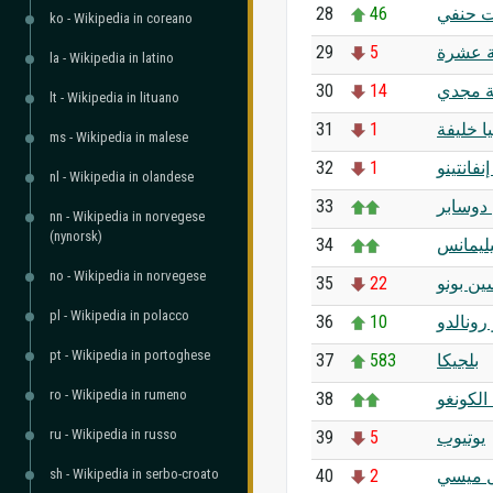
28
46
 حنفي
ko - Wikipedia in coreano
29
5
ة عشرة
la - Wikipedia in latino
30
14
ة مجدي
lt - Wikipedia in lituano
31
1
ا خليفة
ms - Wikipedia in malese
32
1
نفانتينو
nl - Wikipedia in olandese
33
دوسابر
nn - Wikipedia in norvegese
(nynorsk)
34
يليمانس
no - Wikipedia in norvegese
35
22
ين بونو
pl - Wikipedia in polacco
36
10
رونالدو
pt - Wikipedia in portoghese
37
583
بلجيكا
ro - Wikipedia in rumeno
38
الكونغو
ru - Wikipedia in russo
39
5
يوتيوب
sh - Wikipedia in serbo-croato
40
2
ل ميسي