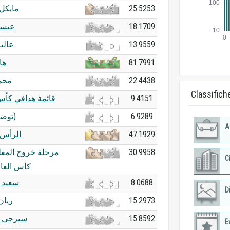
مايكل 
25.5253
عيسى
18.1709
عالي
13.9559
ها
81.7991
محم
22.4438
Classifich
قائمة هدافي كأس
9.4151
XXX (توضيح)
6.9289
A
الرأس 
47.1929
مرحلة خروج المغ
30.9958
C
كأس العالم 6
سعيد م
8.0688
Di
ريا
15.2973
سيرجي إ
15.8592
E