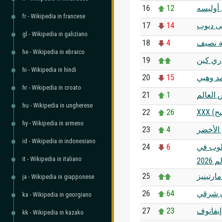
16
12
أوليسه
fr - Wikipedia in francese
17
14
 ديوب
gl - Wikipedia in galiziano
18
4
ة نصيف
he - Wikipedia in ebraico
19
ري كين
hi - Wikipedia in hindi
20
15
د وهبي
hr - Wikipedia in croato
21
1
 العالم
hu - Wikipedia in ungherese
22
26
hy - Wikipedia in armeno
23
4
الأخضر
id - Wikipedia in indonesiano
24
6
لوب في
it - Wikipedia in italiano
202
25
ارتينيز
ja - Wikipedia in giapponese
26
64
ن شرقي
ka - Wikipedia in georgiano
27
23
يفانوف
kk - Wikipedia in kazako