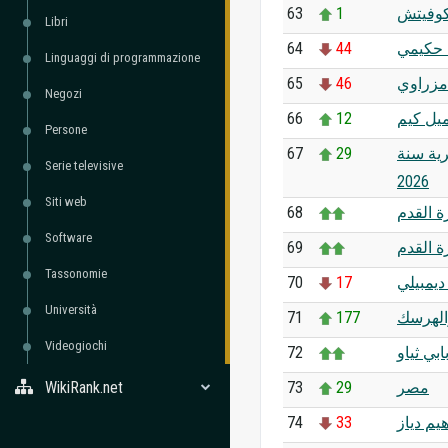
63
1
تكوفيتش
Libri
64
44
حكيمي
Linguaggi di programmazione
65
46
مزراوي
Negozi
66
12
ميل كيم
Persone
67
29
رية سنة
Serie televisive
2026
Siti web
68
 القدم
Software
69
ة القدم
Tassonomie
70
17
ديمبيلي
Università
71
177
الهرسك
Videogiochi
72
ابي ثياو
WikiRank.net
73
29
مصر
74
33
هيم دياز