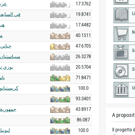
عزت
17.3762
Li
في السابع
19.8741
هب
17.4482
N
مي
40.1511
جياني إ
47.6705
S
سيباستيان 
26.3278
يوري ت
20.5704
S
ياس
71.8471
كريستيانو 
100.0
U
93.3401
جمهورية 
43.8917
A proposit
86.087
Il progetto è
ليوني
100.0