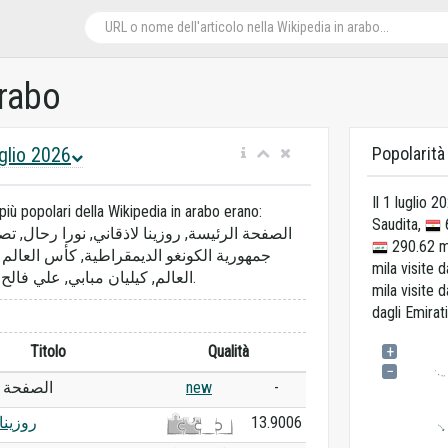
arabo
uglio 2026
Popolarità 
Il 1 luglio 
i più popolari della Wikipedia in arabo erano:
Saudita,
6
الصفحة الرئيسة, روزينا لاذقاني, نورا رحال, ت,
290.62 mil
mila visite d
العالم, كيليان مبابي, علي فالح الزيدي, إسماعيل صيباري.
mila visite d
dagli Emirati
Titolo
Qualità
+
−
الصفحة ا
new
-
روزينا
13.9006