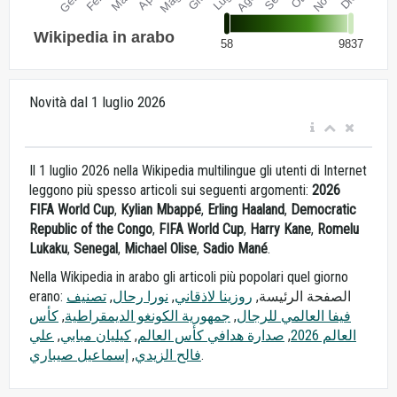
Novità dal 1 luglio 2026
Il 1 luglio 2026 nella Wikipedia multilingue gli utenti di Internet
leggono più spesso articoli sui seguenti argomenti:
2026
FIFA World Cup
,
Kylian Mbappé
,
Erling Haaland
,
Democratic
Republic of the Congo
,
FIFA World Cup
,
Harry Kane
,
Romelu
Lukaku
,
Senegal
,
Michael Olise
,
Sadio Mané
.
Nella Wikipedia in arabo gli articoli più popolari quel giorno
تصنيف
,
نورا رحال
,
روزينا لاذقاني
erano: الصفحة الرئيسة,
كأس
,
جمهورية الكونغو الديمقراطية
,
فيفا العالمي للرجال
علي
,
كيليان مبابي
,
صدارة هدافي كأس العالم
,
العالم 2026
إسماعيل صيباري
,
فالح الزيدي
.