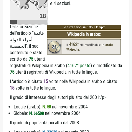
e 4 sezioni.
18
Dalla creazione
Realizzazioni in tutto il tempo:
dell'articolo “قائمة
Wikipedia in arabo:
أمراء الدولة
4162°
ar
Il
più modificabile in
arabo
الحفصية”, il suo
Wikipedia
.
contenuto è stato
scritto da
75
utenti
registrati di Wikipedia in arabo (
4162° posto
) e modificato da
75
utenti registrati di Wikipedia in tutte le lingue.
L'articolo è citato
15
volte nella Wikipedia in arabo e citato
15
volte in tutte le lingue.
Il grado di interesse degli autori più alto dal 2001:/p>
Locale (arabo):
nel novembre 2004
N. 58
Globale:
nel novembre 2004
N. 66508
Il grado di popolarità più alto dal 2008: