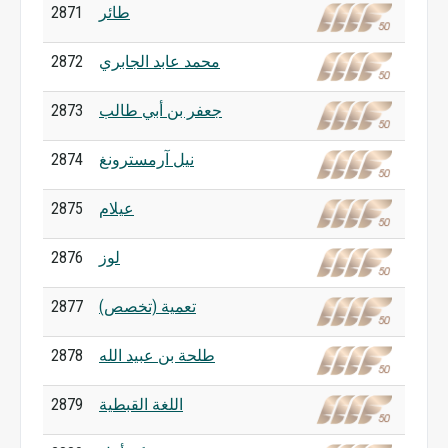
طائر
2871
محمد عابد الجابري
2872
جعفر بن أبي طالب
2873
نيل آرمسترونغ
2874
عيلام
2875
لوز
2876
تعمية (تخصص)
2877
طلحة بن عبيد الله
2878
اللغة القبطية
2879