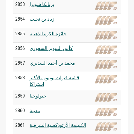
بريانكا شوبرا
2853
زياد بن نحيت
2854
جائزة الكرة الذهبية
2855
كأس السوبر السعودي
2856
محمد بن أحمد السديري
2857
قائمة قنوات يوتيوب الأكثر
2858
اشتراكا
جيولوجيا
2859
مدينة
2860
الكنيسة الأرثوذكسية الشرقية
2861