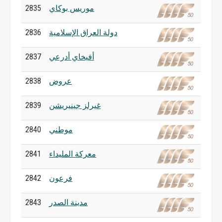
موريس بوكاي
2835
دولة العراق الإسلامية
2836
أفيخاي أدرعي
2837
عروض
2838
غيرلز جينيريشن
2839
موطني
2840
معركة المليداء
2841
فرعون
2842
مدينة الصدر
2843